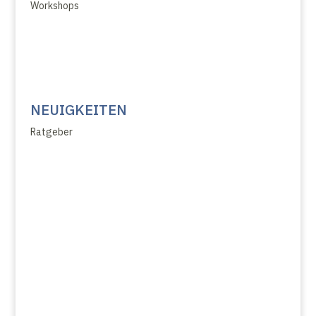
Workshops
NEUIGKEITEN
Ratgeber
Glossar
UVgO - Übersicht
VgV - Übersicht
GWB - Übersicht