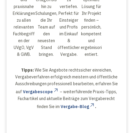
praxisnahe
hin zu
vertiefen.
Lösung für
Erklärungen
Schulungen,
Perfekt für
Ihr Projekt
zu allen
die Ihr
Einsteiger
finden –
relevanten
Team auf
und Profis
persönlich,
Fachbegriff
den
im Einkauf
kompetent
en der
neuesten
&
und
UVgO, VgV
Stand
öffentlicher
ergebnisori
& GWB.
bringen.
Vergabe.
entiert.
Tipps:
Wie Sie Angebote rechtssicher einreichen,
Vergabeverfahren erfolgreich meistern und öffentliche
Ausschreibungen professionell bearbeiten, erfahren Sie
auf
Vergabescope
– weiterführende Praxis-Tipps,
Fachartikel und aktuelle Beiträge zum Vergaberecht
finden Sie im
Vergabe-Blog
.