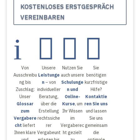
KOSTENLOSES ERSTGESPRÄCH
VEREINBAREN
i



Von
Unsere
Nutzen Sie
Sie
Ausschreibu
Leistunge
auch unsere
benötigen
ng bis
n
– von
Schulunge
kurzfristige
Zuschlag:
individueller
n und
Hilfe?
Unser
Beratung,
Online-
Kontaktie
Glossar
über die
Kurse
, um
ren Sie uns
zum
Erstellung
Ihr Wissen
und lassen
Vergabere
rechtssiche
im
Sie uns
cht
liefert
rer
Vergaberec
gemeinsam
Ihnen klare
Vergabeunt
ht gezielt
die
und
erlagen bis
zu
optimale