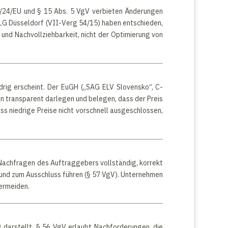
14/24/EU und § 15 Abs. 5 VgV verbieten Änderungen
OLG Düsseldorf (VII-Verg 54/15) haben entschieden,
und Nachvollziehbarkeit, nicht der Optimierung von
drig erscheint. Der EuGH („SAG ELV Slovensko“, C-
on transparent darlegen und belegen, dass der Preis
ss niedrige Preise nicht vorschnell ausgeschlossen,
 Nachfragen des Auftraggebers vollständig, korrekt
und zum Ausschluss führen (§ 57 VgV). Unternehmen
vermeiden.
darstellt. § 56 VgV erlaubt Nachforderungen, die