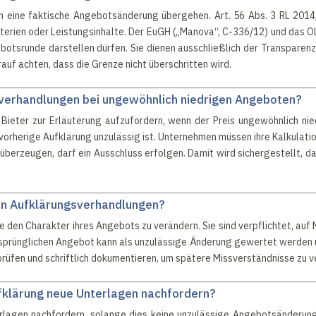
 in eine faktische Angebotsänderung übergehen. Art. 56 Abs. 3 RL 20
iterien oder Leistungsinhalte. Der EuGH („Manova“, C-336/12) und das 
tsrunde darstellen dürfen. Sie dienen ausschließlich der Transparenz 
f achten, dass die Grenze nicht überschritten wird.
verhandlungen bei ungewöhnlich niedrigen Angeboten?
 Bieter zur Erläuterung aufzufordern, wenn der Preis ungewöhnlich nie
 vorherige Aufklärung unzulässig ist. Unternehmen müssen ihre Kalkulati
 überzeugen, darf ein Ausschluss erfolgen. Damit wird sichergestellt, da
in Aufklärungsverhandlungen?
 den Charakter ihres Angebots zu verändern. Sie sind verpflichtet, auf
sprünglichen Angebot kann als unzulässige Änderung gewertet werden 
prüfen und schriftlich dokumentieren, um spätere Missverständnisse zu 
fklärung neue Unterlagen nachfordern?
rlagen nachfordern, solange dies keine unzulässige Angebotsänderung 