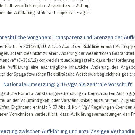
eshalb verpflichtet, ihre Angebote von Anfang
er die Aufklärung strikt auf objektive Fragen
arechtliche Vorgaben: Transparenz und Grenzen der Aufk
r Richtlinie 2014/24/EU. Art. 56 Abs. 3 der Richtlinie erlaubt Auftra
gen, sofern dies nicht zu einer Änderung der wesentlichen Bestandtei
„Manova“ (C-336/12) konkretisiert und klargestellt, dass Nachforderun
h die Aufklärung eine nachträgliche inhaltliche Änderung des Ang
ich der Spagat zwischen Flexibilität und Wettbewerbsgleichheit gesiche
Nationale Umsetzung: § 15 VgV als zentrale Vorschrift
ßgebliche Norm für Aufklärungsverhandlungen. Danach dürfen Auftragge
ifel an der Vollständigkeit oder Verständlichkeit auszuräumen. Zugleic
ürfen. Ergänzend enthält § 57 Abs. 1 Nr. 4 VgV Regelungen über den
ser Vorschriften verdeutlicht, dass Aufklärungsverhandlungen der Prä
enzung zwischen Aufklärung und unzulässigen Verhandl