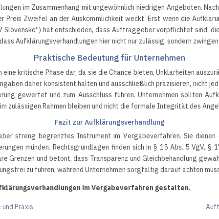
lungen im Zusammenhang mit ungewöhnlich niedrigen Angeboten. Nach § 
der Preis Zweifel an der Auskömmlichkeit weckt. Erst wenn die Aufkläru
Slovensko“) hat entschieden, dass Auftraggeber verpflichtet sind, die
dass Aufklärungsverhandlungen hier nicht nur zulässig, sondern zwingen
Praktische Bedeutung für Unternehmen
ine kritische Phase dar, da sie die Chance bieten, Unklarheiten auszur
gaben daher konsistent halten und ausschließlich präzisieren, nicht je
ung gewertet und zum Ausschluss führen. Unternehmen sollten Aufkl
n im zulässigen Rahmen bleiben und nicht die formale Integrität des Ang
Fazit zur Aufklärungsverhandlung
aber streng begrenztes Instrument im Vergabeverfahren. Sie dienen 
erungen münden. Rechtsgrundlagen finden sich in § 15 Abs. 5 VgV, § 
re Grenzen und betont, dass Transparenz und Gleichbehandlung gewahrt
rungsfrei zu führen, während Unternehmen sorgfältig darauf achten müss
ufklärungsverhandlungen im Vergabeverfahren gestalten.
 und Praxis
Auft