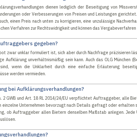
klärungsverhandlungen dienen lediglich der Beseitigung von Missve
 Änderungen oder Verbesserungen von Preisen und Leistungen gerichte
such, einen Preis nach unten zu korrigieren, eine unzulässige Nachver
lschen Verfahren zur Rechtswidrigkeit und können das Vergabeverfahren
 Auftraggebers gegeben?
bot zwar unklar formuliert ist, sich aber durch Nachfrage präzisieren l
rige Aufklärung unverhältnismäßig sein kann. Auch das OLG München (B
sind, wenn die Unklarheit durch eine einfache Erläuterung besei
lüsse werden vermieden.
lung bei Aufklärungsverhandlungen?
. 2 GWB und Art. 18 RL 2014/24/EU verpflichtet Auftraggeber, alle Bie
 einzelne Unternehmen bevorzugt nach Details gefragt oder erhalten si
ng, ob Auftraggeber allen Bietern denselben Maßstab anlegen. Jede 
uslösen.
rungsverhandlungen?