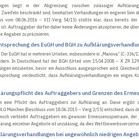
ngen liegt in der Abgrenzung zwischen zulässiger Aufklärun
 Zweifeln beschränkt sind, beinhalten Verhandlungen im engeren Sinn 
ss vom 08.06.2016 – VII-Verg 54/15) stellte klar, dass bereits der 
n ist. Auftraggeber dürfen daher keine Änderungen akzeptieren, die üb
ne Angaben zu präzisieren.
htsprechung des EuGH und BGH zu Aufklärungsverhandlu
 Der EuGH hat in mehreren Urteilen, insbesondere in „Manova“ (C-336/1
ndern. In Deutschland hat der BGH (Urteil vom 15.04.2008 – X ZR 129
ngen einzuleiten, bevor ein Ausschluss ausgesprochen wird. Gleichwoh
tsprechung verdeutlicht, dass Aufklärungsverhandlungen ein enges 
lärungspflicht des Auftraggebers und Grenzen des Erme
en eine Pflicht des Auftraggebers zur Aufklärung an. Diese ergibt
s OLG München (Beschluss vom 18.06.2015 – Verg 2/15) entschied, dass 
noch verbleibt Auftraggebern ein gewisser Ermessensspielraum, der
lärung einzelner Angebote ist unzulässig, da dies Wettbewerbsverzerrun
lärungsverhandlungen bei ungewöhnlich niedrigen Ange