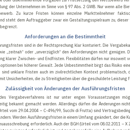
 oder diskriminierende Vorgaben zur Fristsetzung den Wettbewerb verfä
ndlung der Unternehmen im Sinne von § 97 Abs. 2 GWB. Nur wenn alle Bi
tbewerb. Zu kurze Fristen können einzelne Marktteilnehmer faktis
rund steht dem Auftraggeber zwar ein Gestaltungsspielraum zu, dieser 
 begrenzt.
Anforderungen an die Bestimmtheit
rungsfristen sind in der Rechtsprechung klar konturiert. Die Vergab
wie „zeitnah“ oder „unverzüglich“ den Anforderungen nicht genügen
g klarer Zwischen- und Endfristen. Flexibilitäten dürfen nur insoweit
soptionen bei höherer Gewalt. Jede Unbestimmtheit birgt das Risiko eine
nd unklare Fristen auch im zivilrechtlichen Kontext problematisch, da
it Unsicherheiten, die zu Streitigkeiten über die geschuldete Leistung 
Zulässigkeit von Änderungen der Ausführungsfristen
 des Vergabeverfahrens ist nur unter engen Voraussetzungen mög
eitig bekannt gemacht werden. Allerdings dürfen die Änderungen nich
rteil vom 29.04.2004 – C-496/99, Succhi di Frutta) sind Vertragsbed
ndern. Werden Ausführungsfristen in einem Umfang geändert, der die Kal
ne Neuausschreibung erforderlich. Auch der BGH (Urteil vom 08.02.2011 – 