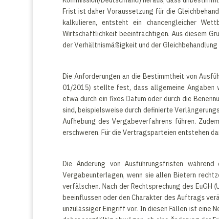
Kommission/Deutschland) heraus, dass unbestimmte
Frist ist daher Voraussetzung für die Gleichbeha
kalkulieren, entsteht ein chancengleicher Wet
Wirtschaftlichkeit beeinträchtigen. Aus diesem G
der Verhältnismäßigkeit und der Gleichbehandlung
Die Anforderungen an die Bestimmtheit von Ausfüh
01/2015) stellte fest, dass allgemeine Angaben 
etwa durch ein fixes Datum oder durch die Benennun
sind, beispielsweise durch definierte Verlängerung
Aufhebung des Vergabeverfahrens führen. Zudem si
erschweren. Für die Vertragsparteien entstehen dam
Die Änderung von Ausführungsfristen während
Vergabeunterlagen, wenn sie allen Bietern rechtz
verfälschen. Nach der Rechtsprechung des EuGH (U
beeinflussen oder den Charakter des Auftrags verä
unzulässiger Eingriff vor. In diesen Fällen ist ei