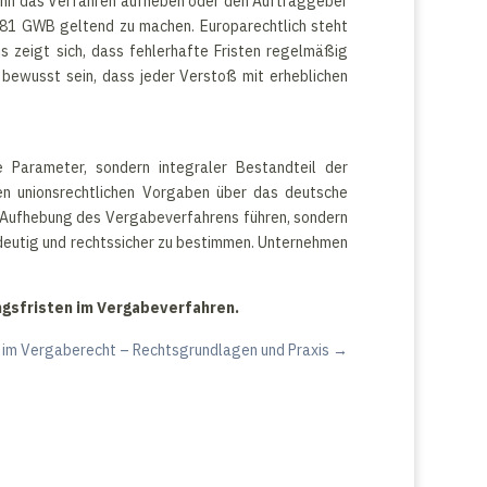
ann das Verfahren aufheben oder den Auftraggeber
 181 GWB geltend zu machen. Europarechtlich steht
is zeigt sich, dass fehlerhafte Fristen regelmäßig
bewusst sein, dass jeder Verstoß mit erheblichen
e Parameter, sondern integraler Bestandteil der
en unionsrechtlichen Vorgaben über das deutsche
ur Aufhebung des Vergabeverfahrens führen, sondern
indeutig und rechtssicher zu bestimmen. Unternehmen
ngsfristen im Vergabeverfahren.
 im Vergaberecht – Rechtsgrundlagen und Praxis
→