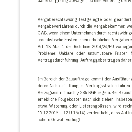
daher sorgfältig abwägen, ob eine Änderung der Fr
Vergaberechtswidrig festgelegte oder geänderte
Vergabeverfahrens durch die Vergabekammer, wenn
GWB, wenn einem Unternehmen durch rechtswidrige F
unrealistische Fristen einen erheblichen Vergab
Art. 18 Abs. 1 der Richtlinie 2014/24/EU vorlieg
Probleme: Unklare oder unzumutbare Fristen 
Vertragsdurchführung. Auftraggeber tragen daher ei
Im Bereich der Bauaufträge kommt den Ausführungs
deren Nichteinhaltung zu Vertragsstrafen führen
Verzugseintritt nach § 286 BGB regeln. Bei Bauauf
erhebliche Folgekosten nach sich ziehen, insbeso
etwa Witterung oder Lieferengpässen, wird recht
17.12.2015 – 12 U 15/14) verdeutlicht, dass Auft
höhere Gewalt vorliegt.