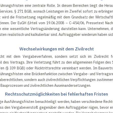
ührungsfristen eine zentrale Rolle. In diesen Bereichen liegt die Her
Services. § 271 BGB, wonach Leistungen im Zweifel sofort zu erbringen
t wird die Fristsetzung regelmäßig mit dem Grundsatz der Wirtschaftl
können. Der EuGH (Urteil vom 19.06.2008 – C-454/06, Pressetext Nach
en eine wesentliche Vertragsänderung darstellen kann. Unternehmen, 
ten realistisch und kalkulierbar sind. Auftraggeber wiederum haben sic
Wechselwirkungen mit dem Zivilrecht
cht mit dem Vergabeverfahren, sondern setzt sich im Zivilrecht f
 des Vertrags. Ihre Verletzung führt zu den allgemeinen Folgen des 
en (§ 339 BGB) oder Rücktrittsrechte vereinbart werden. Im Bauvertra
ührungsfristen eine Brückenfunktion zwischen Vergabe- und Vertragsr
berechtlichen, sondern auch zivilrechtlichen Verpflichtungen zustimmen
 Bauprozessen und zivilrechtlichen Auseinandersetzungen.
Rechtsschutzmöglichkeiten bei fehlerhaften Fristen
ge Ausführungsfristen benachteiligt werden, haben verschiedene Recht
uss den Vergabeverstoß gegenüber dem Auftraggeber rügen, bevor er e