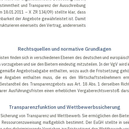
Bestimmtheit und Transparenz der Ausschreibung
m 18.01.2011 – X ZR 134/09) stellte klar, dass
hbarkeit der Angebote gewährleistet ist. Damit
rukturieren einerseits den Vertrag, andererseits
Rechtsquellen und normative Grundlagen
isten finden sich in verschiedenen Ebenen des deutschen und europäisc
vorzugeben und sie den Bietern eindeutig mitzuteilen. In der VgV wird 
gemäße Angebotsabgabe enthalten, wozu auch die Fristsetzung gehört.
le Angaben enthalten muss, die es den Wirtschaftsteilnehmern erm
 Bestandteil des Transparenzgebots aus Art. 18 Abs. 1 derselben Richt
er Ausführungsfristen einen erheblichen Vergaberechtsverstoß dars
Transparenzfunktion und Wettbewerbssicherung
 Sicherung von Transparenz und Wettbewerb. Sie ermöglichen den Bietern
die Ressourcenzuweisung maßgeblich bestimmt. Der EuGH stellte in se