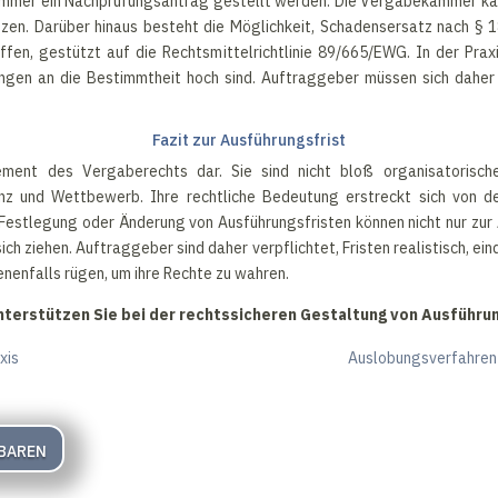
kammer ein Nachprüfungsantrag gestellt werden. Die Vergabekammer k
etzen. Darüber hinaus besteht die Möglichkeit, Schadensersatz nach §
fen, gestützt auf die Rechtsmittelrichtlinie 89/665/EWG. In der Prax
ungen an die Bestimmtheit hoch sind. Auftraggeber müssen sich daher 
Fazit zur Ausführungsfrist
lement des Vergaberechts dar. Sie sind nicht bloß organisatorisch
nz und Wettbewerb. Ihre rechtliche Bedeutung erstreckt sich von d
er Festlegung oder Änderung von Ausführungsfristen können nicht nur z
h ziehen. Auftraggeber sind daher verpflichtet, Fristen realistisch, e
enenfalls rügen, um ihre Rechte zu wahren.
unterstützen Sie bei der rechtssicheren Gestaltung von Ausführu
xis
Auslobungsverfahren
baren