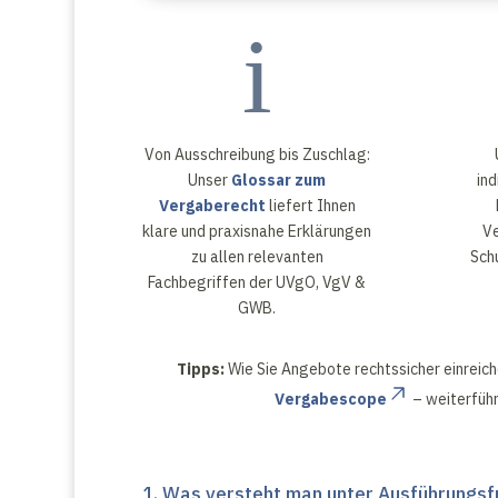
i
Von Ausschreibung bis Zuschlag:
Unser
Glossar zum
ind
Vergaberecht
liefert Ihnen
klare und praxisnahe Erklärungen
Ve
zu allen relevanten
Sch
Fachbegriffen der UVgO, VgV &
GWB.
Tipps:
Wie Sie Angebote rechtssicher einreich
Vergabescope
– weiterführ
1. Was versteht man unter Ausführungsf