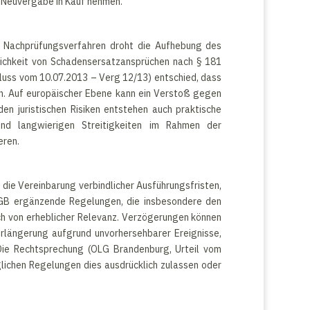
d Neuvergabe in Kauf nehmen.
m Nachprüfungsverfahren droht die Aufhebung des
lichkeit von Schadensersatzansprüchen nach § 181
hluss vom 10.07.2013 – Verg 12/13) entschied, dass
n. Auf europäischer Ebene kann ein Verstoß gegen
en juristischen Risiken entstehen auch praktische
nd langwierigen Streitigkeiten im Rahmen der
eren.
ie Vereinbarung verbindlicher Ausführungsfristen,
 BGB ergänzende Regelungen, die insbesondere den
ich von erheblicher Relevanz. Verzögerungen können
erlängerung aufgrund unvorhersehbarer Ereignisse,
 Die Rechtsprechung (OLG Brandenburg, Urteil vom
lichen Regelungen dies ausdrücklich zulassen oder