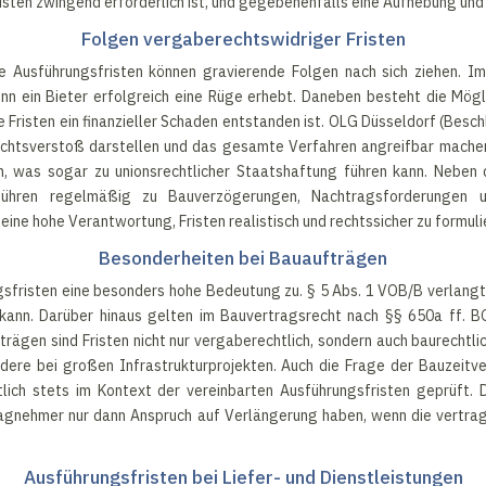
isten zwingend erforderlich ist, und gegebenenfalls eine Aufhebung un
Folgen vergaberechtswidriger Fristen
 Ausführungsfristen können gravierende Folgen nach sich ziehen. I
 ein Bieter erfolgreich eine Rüge erhebt. Daneben besteht die Mög
risten ein finanzieller Schaden entstanden ist. OLG Düsseldorf (Besc
erechtsverstoß darstellen und das gesamte Verfahren angreifbar mache
en, was sogar zu unionsrechtlicher Staatshaftung führen kann. Neben d
führen regelmäßig zu Bauverzögerungen, Nachtragsforderungen u
ne hohe Verantwortung, Fristen realistisch und rechtssicher zu formuli
Besonderheiten bei Bauaufträgen
fristen eine besonders hohe Bedeutung zu. § 5 Abs. 1 VOB/B verlangt d
 kann. Darüber hinaus gelten im Bauvertragsrecht nach §§ 650a ff.
trägen sind Fristen nicht nur vergaberechtlich, sondern auch baurechtl
ndere bei großen Infrastrukturprojekten. Auch die Frage der Bauzeitv
lich stets im Kontext der vereinbarten Ausführungsfristen geprüft.
ragnehmer nur dann Anspruch auf Verlängerung haben, wenn die vertrag
Ausführungsfristen bei Liefer- und Dienstleistungen