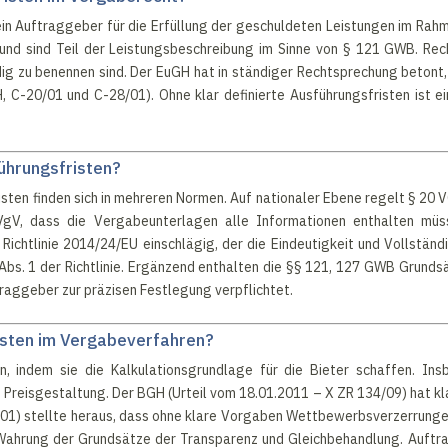
in Auftraggeber für die Erfüllung der geschuldeten Leistungen im Rahm
 und sind Teil der Leistungsbeschreibung im Sinne von § 121 GWB. Rec
ig zu benennen sind. Der EuGH hat in ständiger Rechtsprechung betont,
 C-20/01 und C-28/01). Ohne klar definierte Ausführungsfristen ist ei
ührungsfristen?
ten finden sich in mehreren Normen. Auf nationaler Ebene regelt § 20 
VgV, dass die Vergabeunterlagen alle Informationen enthalten m
r Richtlinie 2014/24/EU einschlägig, der die Eindeutigkeit und Vollständ
Abs. 1 der Richtlinie. Ergänzend enthalten die §§ 121, 127 GWB Grund
aggeber zur präzisen Festlegung verpflichtet.
isten im Vergabeverfahren?
on, indem sie die Kalkulationsgrundlage für die Bieter schaffen. In
 Preisgestaltung. Der BGH (Urteil vom 18.01.2011 – X ZR 134/09) hat klar
01) stellte heraus, dass ohne klare Vorgaben Wettbewerbsverzerrungen
Wahrung der Grundsätze der Transparenz und Gleichbehandlung. Auftrag