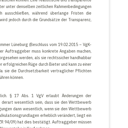
lschen können. Eine realistische und transparente
eter unter denselben zeitlichen Rahmenbedingungen
ch ausschließen, während überlange Fristen die
wird jedoch durch die Grundsätze der Transparenz,
ekammer Lüneburg (Beschluss vom 19.02.2015 – VgK-
. Der Auftraggeber muss konkrete Angaben machen,
 vorgesehen werden, als sie rechtssicher handhabbar
r erfolgreichen Rüge durch Bieter und kann zu einer
 sie die Durchsetzbarkeit vertraglicher Pflichten
führen können.
lich. § 17 Abs. 1 VgV erlaubt Änderungen der
t derart wesentlich sein, dass sie den Wettbewerb
ingungen dann wesentlich, wenn sie den Wettbewerb
kulationsgrundlagen erheblich verändert, liegt ein
X ZR 94/09) hat dies bestätigt. Auftraggeber müssen